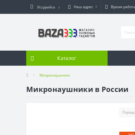
Наш адрес
Время работ
Уссурийск
Каталог
Микронаушники
Микронаушники в России
ХИТ