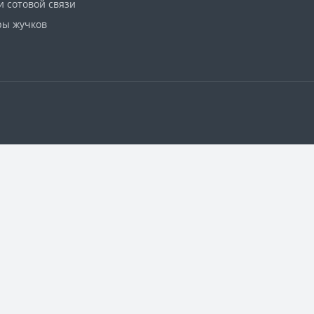
и сотовой связи
ры жучков