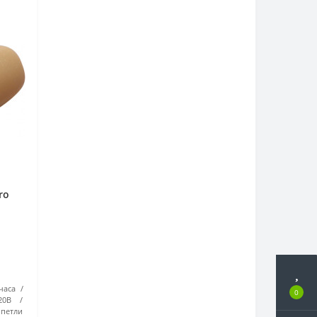
ro
часа
0
20В
 петли