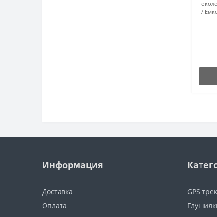
около
Емко
Информация
Катег
Доставка
GPS тре
Оплата
Глушилк