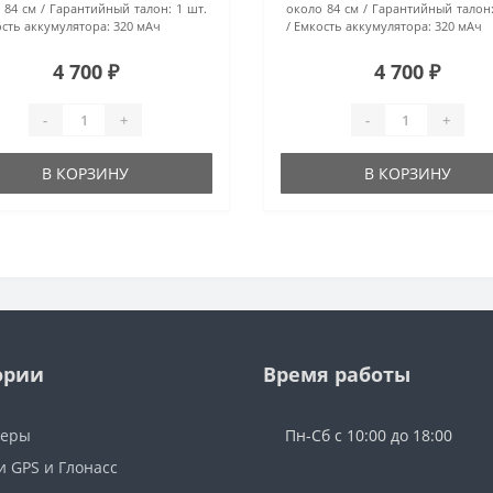
 84 см
Гарантийный талон:
1 шт.
около 84 см
Гарантийный талон
сть аккумулятора:
320 мАч
Емкость аккумулятора:
320 мАч
4 700 ₽
4 700 ₽
-
+
-
+
В КОРЗИНУ
В КОРЗИНУ
ории
Время работы
керы
Пн-Сб с 10:00 до 18:00
и GPS и Глонасс