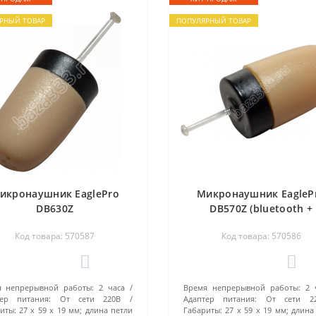
РНЫЙ ТОВАР
ПОПУЛЯРНЫЙ ТОВАР
икронаушник EaglePro
Микронаушник EagleP
DB630Z
DB570Z (bluetooth +
микрофон)
Код товара: 570587
Код товара: 570586
1
2
я непрерывной работы:
2 часа
Время непрерывной работы:
2 
тер питания:
От сети 220В
Адаптер питания:
От сети 2
иты:
27 x 59 x 19 мм; длина петли
Габариты:
27 x 59 x 19 мм; длина