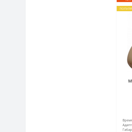
ПОПУЛЯ
М
Врем
Адап
Габар