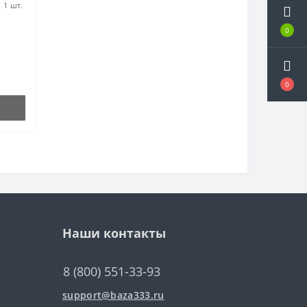
:
1 шт.
0
0
Наши контакты
8 (800) 551-33-93
support@baza333.ru